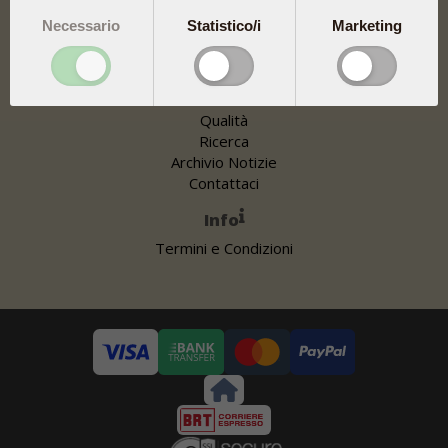
Necessario
Statistico/i
Marketing
Link utili
Chi siamo
Qualità
Ricerca
Archivio Notizie
Contattaci
Info
Termini e Condizioni