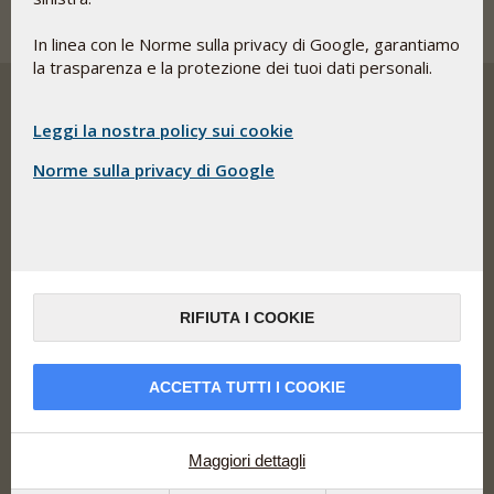
In linea con le Norme sulla privacy di Google, garantiamo
la trasparenza e la protezione dei tuoi dati personali.
Leggi la nostra policy sui cookie
Pharma Nord sviluppa, produce e commercializza
Norme sulla privacy di Google
integratori alimentari, rimedi erboristici e farmaci dalle
salde basi scientifiche, con biodisponibilità, sicurezza e
documentazione ottimali.
Indirizzo
Pharma Nord Srl
Via Cipro 1
RIFIUTA I COOKIE
25124 Brescia (BS)
Le linee sono aperte
ACCETTA TUTTI I COOKIE
dal lunedì al venerdì (9-13)
Telefono: 030-22193470
Maggiori dettagli
italy@pharmanord.com