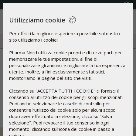
Select Country
Utilizziamo cookie
Menu
Per offrirti la migliore esperienza possibile sul nostro
sito utilizziamo i cookie!
Pharma Nord utilizza cookie propri e di terze parti per
Risposta non valida dal fornitore
memorizzare le tue impostazioni, al fine di
personalizzare gli annunci e migliorare la tua esperienza
del pagamento
utente. Inoltre, a fini esclusivamente statistici,
monitoriamo le pagine del sito che visiti.
La transazione con la sua carta di credito non è andata a
buon fine. Per favore, verifichi il contenuto del carrello e
Cliccando su "ACCETTA TUTTI I COOKIE" ci fornisci il
riprovi. Ricontrolli il numero della sua carta di credito, la data
consenso all'utilizzo dei cookie per gli scopi menzionati.
di scadenza e il codice di verifica.
Puoi anche selezionare le caselle di controllo per
consentire l’utilizzo dei cookie solo per alcuni scopi:
dopo aver effettuato la selezione, clicca su "Salva
selezione". Puoi revocare il tuo consenso in ogni
momento, cliccando sull'icona dei cookie in basso a
sinistra.