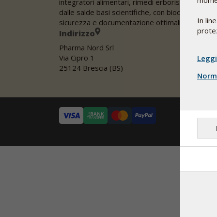
moment
integratori alimentari, rimedi erboristici e farma
dalle salde basi scientifiche, con biodisponibilità
In lin
sicurezza e documentazione ottimali.
protez
Indirizzo
Pharma Nord Srl
Via Cipro 1
Leggi
25124 Brescia (BS)
Norme