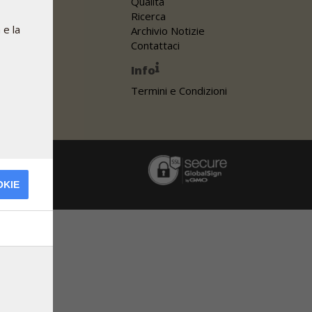
Qualità
Ricerca
 e la
Archivio Notizie
Contattaci
Info
Termini e Condizioni
OKIE