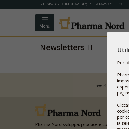
INTEGRATORI ALIMENTARI DI QUALITÀ FARMACEUTICA
Menu
Newsletters IT
Uti
Per of
Pharm
impost
esperi
pagine
Clicca
cookie
per co
la sel
Pharma Nord sviluppa, produce e commercializ