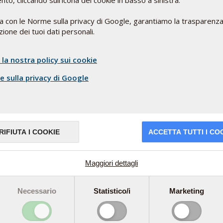
o, cliccando sull'icona dei cookie in basso a sinistra.
ci
Telefono: 030-22193470
,
ea con le Norme sulla privacy di Google, garantiamo la trasparenza
italy@pharmanord.com
ione dei tuoi dati personali.
 la nostra policy sui cookie
 sulla privacy di Google
RIFIUTA I COOKIE
ACCETTA TUTTI I CO
Maggiori dettagli
Necessario
Statistico/i
Marketing