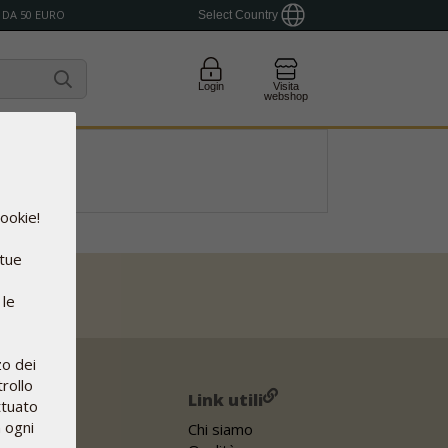
 DA 50 EURO
Select Country
Login
Visita
webshop
cookie!
 tue
 le
zo dei
rollo
Link utili
ttuato
n ogni
Chi siamo