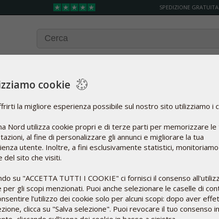
SPEDIZIONE GRATUITA
lizziamo cookie
frirti la migliore esperienza possibile sul nostro sito utilizziamo i 
a Nord utilizza cookie propri e di terze parti per memorizzare le
azioni, al fine di personalizzare gli annunci e migliorare la tua
enza utente. Inoltre, a fini esclusivamente statistici, monitoriamo
 del sito che visiti.
ndo su "ACCETTA TUTTI I COOKIE" ci fornisci il consenso all'utiliz
 per gli scopi menzionati. Puoi anche selezionare le caselle di cont
Le linee sono aperte
nsentire l’utilizzo dei cookie solo per alcuni scopi: dopo aver effe
ezione, clicca su "Salva selezione". Puoi revocare il tuo consenso i
dal lunedì al venerdì (9-13)
za