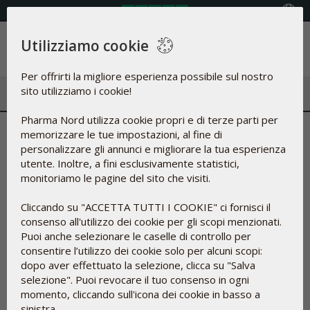
Select Country
Utilizziamo cookie
Menu
Per offrirti la migliore esperienza possibile sul nostro
sito utilizziamo i cookie!
Pharma Nord utilizza cookie propri e di terze parti per
Pharma Nord domina il mercato
memorizzare le tue impostazioni, al fine di
personalizzare gli annunci e migliorare la tua esperienza
olandese dei prodotti
utente. Inoltre, a fini esclusivamente statistici,
monitoriamo le pagine del sito che visiti.
dimagranti - 14.02.2008
Cliccando su "ACCETTA TUTTI I COOKIE" ci fornisci il
Per il secondo anno consecutivo, BioAttivo™ CLA+Tè Verde
consenso all'utilizzo dei cookie per gli scopi menzionati.
conquista lo status di leader di mercato in Olanda. In un
Puoi anche selezionare le caselle di controllo per
articolo pubblicato dalla rivista del settore farmaceutico
consentire l’utilizzo dei cookie solo per alcuni scopi:
Lijfblad, la ricerca di mercato fatta da IMS Health piazza
dopo aver effettuato la selezione, clicca su "Salva
BioAttivo™ CLA+Tè Verde alla testa dei dimagranti con un
selezione". Puoi revocare il tuo consenso in ogni
12,5% di quota di mercato, molto al di sopra dei concorrenti
momento, cliccando sull'icona dei cookie in basso a
più prossimi che si accontentano di quote intorno al 5% e
sinistra.