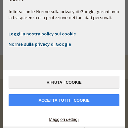
2,5%.
In linea con le Norme sulla privacy di Google, garantiamo
BioAttivo™ CLA+Tè Verde è stato introdotto sul mercato
la trasparenza e la protezione dei tuoi dati personali.
olandese solo 2 anni fa, ed è diventato rapidamente
popolare fra i consumatori, anche grazie all’elevata rotazione
del prodotto.
Leggi la nostra policy sui cookie
Norme sulla privacy di Google
RIFIUTA I COOKIE
ACCETTA TUTTI I COOKIE
Pharma Nord sviluppa, produce e commercializza
integratori alimentari, rimedi erboristici e farmaci dalle
salde basi scientifiche, con biodisponibilità, sicurezza e
Maggiori dettagli
documentazione ottimali.