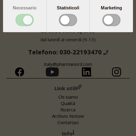
Indirizzo
Necessario
Statistico/i
Marketing
Pharma Nord Srl
Via Cipro 1
25124 Brescia (BS)
Le linee sono aperte
dal lunedì al venerdì (9-13)
Telefono: 030-22193470
italy@pharmanord.com
Link utili
Chi siamo
Qualità
Ricerca
Archivio Notizie
Contattaci
Info