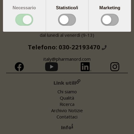
Pharma Nord Srl
Necessario
Statistico/i
Marketing
Via Cipro 1
25124 Brescia (BS)
Le linee sono aperte
dal lunedì al venerdì (9-13)
Telefono: 030-22193470
italy@pharmanord.com
Link utili
Chi siamo
Qualità
Ricerca
Archivio Notizie
Contattaci
Info