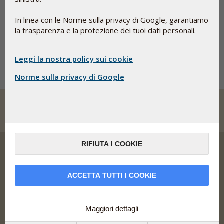
La pagina che stai cercando
In linea con le Norme sulla privacy di Google, garantiamo
non è stata trovata.
la trasparenza e la protezione dei tuoi dati personali.
Riprova dalla
prima pagina
Leggi la nostra policy sui cookie
Norme sulla privacy di Google
RIFIUTA I COOKIE
ACCETTA TUTTI I COOKIE
Pharma Nord sviluppa, produce e commercializza
integratori alimentari, rimedi erboristici e farmaci dalle
salde basi scientifiche, con biodisponibilità, sicurezza e
Maggiori dettagli
documentazione ottimali.
Indirizzo