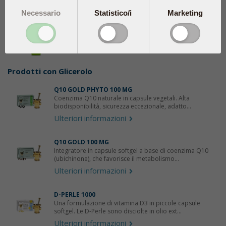
Glicerina
Necessario
Statistico/i
Marketing
Share
tweet
Prodotti con
Glicerolo
Q10 GOLD PHYTO 100 MG
Coenzima Q10 naturale in capsule vegetali. Alta
biodisponibilità, sicurezza eccezionale, adatto...
Ulteriori informazioni
Q10 GOLD 100 MG
Integratore in capsule softgel a base di coenzima Q10
(ubichinone), che favorisce il metabolismo...
Ulteriori informazioni
D-PERLE 1000
Una formulazione di vitamina D3 in piccole capsule
softgel. Le D-Perle sono disciolte in olio ext...
Ulteriori informazioni