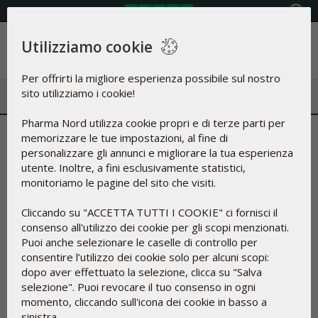
Select Country
Utilizziamo cookie
Menu
Per offrirti la migliore esperienza possibile sul nostro
sito utilizziamo i cookie!
Pharma Nord utilizza cookie propri e di terze parti per
Glicerolo | Parte umettante e
memorizzare le tue impostazioni, al fine di
personalizzare gli annunci e migliorare la tua esperienza
naturale del grasso
utente. Inoltre, a fini esclusivamente statistici,
monitoriamo le pagine del sito che visiti.
Cliccando su "ACCETTA TUTTI I COOKIE" ci fornisci il
consenso all'utilizzo dei cookie per gli scopi menzionati.
Puoi anche selezionare le caselle di controllo per
consentire l’utilizzo dei cookie solo per alcuni scopi:
dopo aver effettuato la selezione, clicca su "Salva
selezione". Puoi revocare il tuo consenso in ogni
momento, cliccando sull'icona dei cookie in basso a
sinistra.