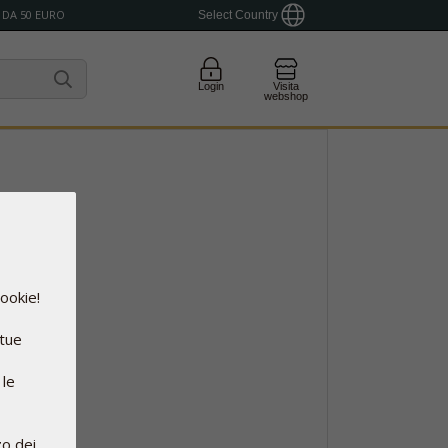
 DA 50 EURO
Select Country
Login
Visita
webshop
cookie!
 tue
 le
zo dei