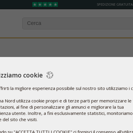
SPEDIZIONE GRATUITA
lizziamo cookie
frirti la migliore esperienza possibile sul nostro sito utilizziamo i 
di q10 somministrare a mio padre di anni 88 cardiopatico ?
o che fate due prodotti una da 20mg e uno da 100 ?
a Nord utilizza cookie propri e di terze parti per memorizzare le
azioni, al fine di personalizzare gli annunci e migliorare la tua
enza utente. Inoltre, a fini esclusivamente statistici, monitoriamo
 del sito che visiti.
ndo su "ACCETTA TUTTI I COOKIE" ci fornisci il consenso all'utiliz