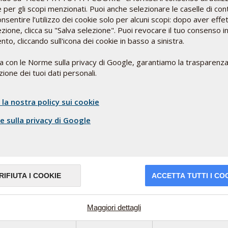
entare il livello plasmatico di coenzima Q10 di 3 volte, portandolo
 per gli scopi menzionati. Puoi anche selezionare le caselle di cont
 variare, a seconda dei casi, da 100 mg a 300 mg.
nsentire l’utilizzo dei cookie solo per alcuni scopi: dopo aver effe
ale puo' essere sufficiente la dose di 100 mg al mattino; riguardo 
ezione, clicca su "Salva selezione". Puoi revocare il tuo consenso i
tena respiratoria dei mitocondri e ci sono dati che la somministr
o, cliccando sull'icona dei cookie in basso a sinistra.
dotti dalle statine.
ea con le Norme sulla privacy di Google, garantiamo la trasparenza
ione dei tuoi dati personali.
ancisi” Ancona.
 la nostra policy sui cookie
 sulla privacy di Google
RIFIUTA I COOKIE
ACCETTA TUTTI I CO
Le linee sono aperte
Maggiori dettagli
dal lunedì al venerdì (9-13)
za
ci