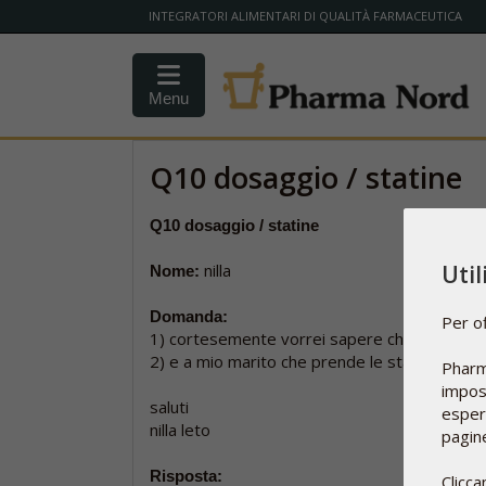
INTEGRATORI ALIMENTARI DI QUALITÀ FARMACEUTICA
Menu
Q10 dosaggio / statine
Q10 dosaggio / statine
nilla
Uti
Nome:
Domanda:
Per of
1) cortesemente vorrei sapere che dosaggio 
2) e a mio marito che prende le statine. ved
Pharm
impost
saluti
esperi
nilla leto
pagine
Risposta:
Clicca