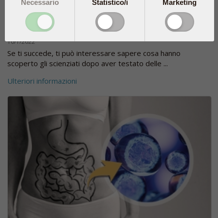
Necessario
Statistico/i
Marketing
Di notte, le gambe ti tengono sveglio?
10/1/2022
Se ti succede, ti può interessare sapere cosa hanno
scoperto gli scienziati dopo aver testato delle ...
Ulteriori informazioni