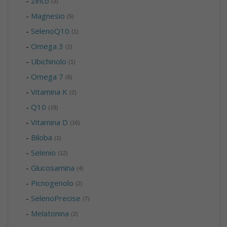
-
Zinco
(3)
-
Magnesio
(5)
-
SelenoQ10
(1)
-
Omega 3
(2)
-
Ubichinolo
(1)
-
Omega 7
(6)
-
Vitamina K
(2)
-
Q10
(19)
-
Vitamina D
(16)
-
Biloba
(1)
-
Selenio
(12)
-
Glucosamina
(4)
-
Picnogenolo
(2)
-
SelenoPrecise
(7)
-
Melatonina
(2)