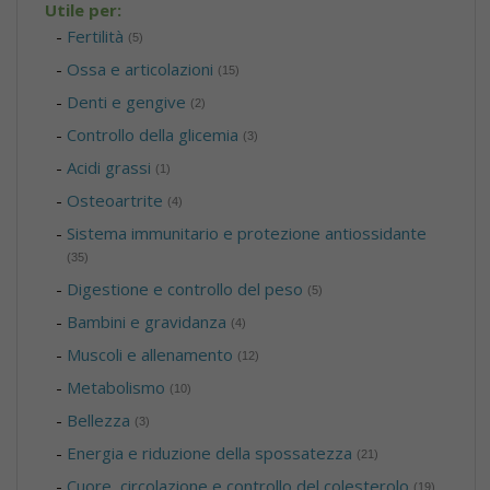
Utile per:
-
Fertilità
(5)
-
Ossa e articolazioni
(15)
-
Denti e gengive
(2)
-
Controllo della glicemia
(3)
-
Acidi grassi
(1)
-
Osteoartrite
(4)
-
Sistema immunitario e protezione antiossidante
(35)
-
Digestione e controllo del peso
(5)
-
Bambini e gravidanza
(4)
-
Muscoli e allenamento
(12)
-
Metabolismo
(10)
-
Bellezza
(3)
-
Energia e riduzione della spossatezza
(21)
-
Cuore, circolazione e controllo del colesterolo
(19)