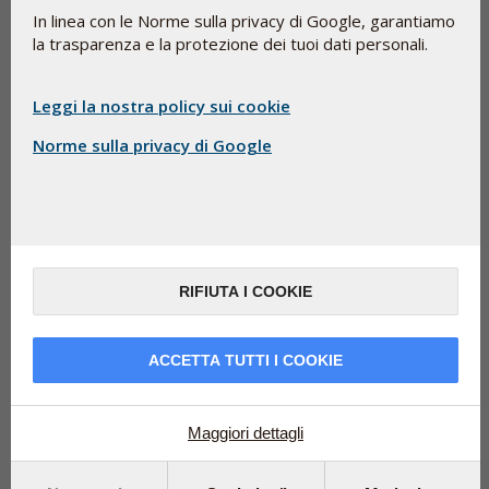
In linea con le Norme sulla privacy di Google, garantiamo
la trasparenza e la protezione dei tuoi dati personali.
Leggi la nostra policy sui cookie
Se sei fisicamente attivo ti serve più magnesio?
24/6/2026
Norme sulla privacy di Google
Se ti alleni molto o sei semplicemente fisicamente attivo, è
importante mantenere un livello di magn...
Ulteriori informazioni
RIFIUTA I COOKIE
ACCETTA TUTTI I COOKIE
Maggiori dettagli