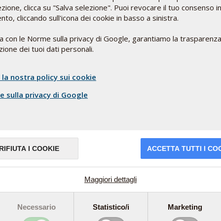
iventi. La sostanza si trova anche nelle banane e nelle
ezione, clicca su "Salva selezione". Puoi revocare il tuo consenso i
Negli esseri umani e nella maggior parte degli animali, la
o, cliccando sull'icona dei cookie in basso a sinistra.
la regolazione del ritmo circadiano, l’orologio biologico
o-veglia. La melatonina, negli esseri umani, viene secreta
ea con le Norme sulla privacy di Google, garantiamo la trasparenza
ata da un'area della ghiandola pituitaria.
ione dei tuoi dati personali.
o stimolati dall'oscurità e raggiungono il picco tra le 2 e le
 e il rilascio di melatonina da parte del corpo. Negli esseri
 la nostra policy sui cookie
 raggiunge il picco nel periodo che va dai 4-7 anni di vita
 sulla privacy di Google
si diminuisce gradualmente.
rsi
mentarsi più
etto indiretto,
rpo e vari
RIFIUTA I COOKIE
ACCETTA TUTTI I CO
Le persone anziane
neficio
nina.
Maggiori dettagli
 la luce, la
immediatamente. Sono
Necessario
Statistico/i
Marketing
é la concentrazione di