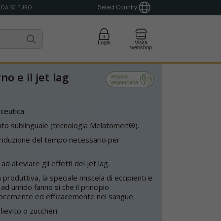
 DA 50 EURO
Select Country
Login
Visita
webshop
no e il jet lag
Vegana
Vegetariana
ceutica.
o sublinguale (tecnologia Melatomelt®).
 riduzione del tempo necessario per
d alleviare gli effetti del jet lag.
produttiva, la speciale miscela di eccipienti e
e ad umido fanno sì che il principio
locemente ed efficacemente nel sangue.
lievito o zuccheri.