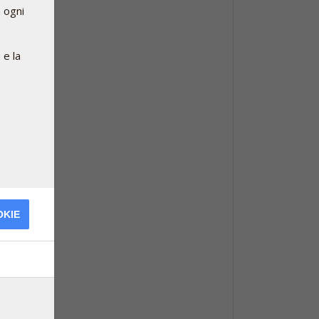
n ogni
 e la
OKIE