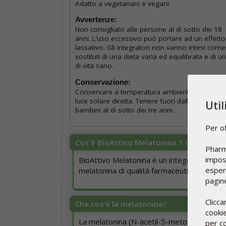
Adatto a vegetariani e vegani.
Avvertenze:
Non consigliato alle persone al di sotto dei 18
anni. L’uso eccessivo può portare ad un effetto
lassativo. Gli integratori non vanno intesi come
sostituti di una dieta varia ed equilibrata e di un
di vita sano.
Conservazione:
Conservare a temperatura ambiente, lontano d
luce solare diretta. Tenere fuori dalla portata d
Uti
bambini al di sotto dei tre anni.
Per of
Cos'è BioAttivo Melatonina 1 mg?
Pharm
impost
BioAttivo Melatonina è un integratore ali
esperi
melatonina di qualità farmaceutica.
pagine
Clicca
Che cos’è la melatonina?
cookie
La melatonina (N-acetil-5-metossitriptami
per co