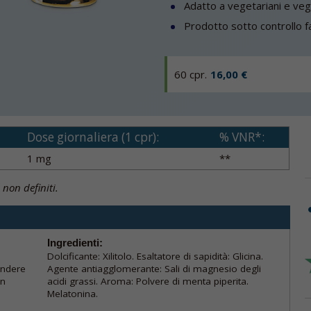
Adatto a vegetariani e veg
Prodotto sotto controllo f
60 cpr.
16,00 €
Dose giornaliera (1 cpr):
% VNR*:
1 mg
**
 non definiti.
Ingredienti:
Dolcificante: Xilitolo. Esaltatore di sapidità: Glicina.
endere
Agente antiagglomerante: Sali di magnesio degli
on
acidi grassi. Aroma: Polvere di menta piperita.
Melatonina.