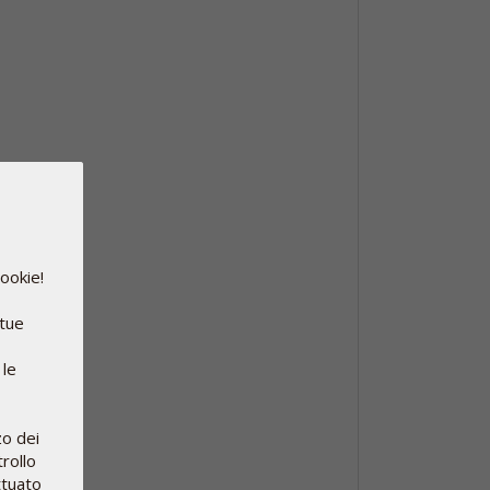
cookie!
 tue
 le
zo dei
rollo
ttuato