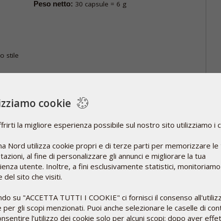
Peso netto:
30 capsule = 6 g
o stile
alla
ei
lizziamo cookie
frirti la migliore esperienza possibile sul nostro sito utilizziamo i 
a Nord utilizza cookie propri e di terze parti per memorizzare le
azioni, al fine di personalizzare gli annunci e migliorare la tua
mentare in compresse, contenenti ciascuna 1 mg di
enza utente. Inoltre, a fini esclusivamente statistici, monitoriamo
 del sito che visiti.
ndo su "ACCETTA TUTTI I COOKIE" ci fornisci il consenso all'utiliz
 per gli scopi menzionati. Puoi anche selezionare le caselle di cont
na) è un ormone, un neurotrasmettitore e un
nsentire l’utilizzo dei cookie solo per alcuni scopi: dopo aver effe