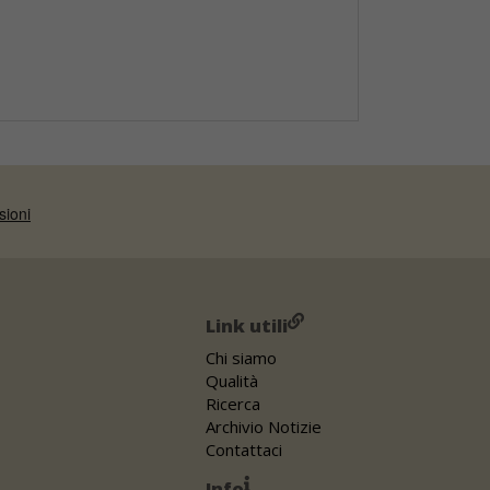
Link utili
Chi siamo
Qualità
Ricerca
Archivio Notizie
Contattaci
Info