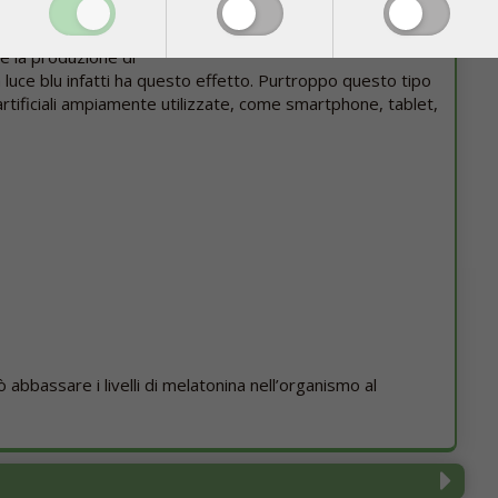
vello massimo. È
quenze nello spettro
re la produzione di
 luce blu infatti ha questo effetto. Purtroppo questo tipo
artificiali ampiamente utilizzate, come smartphone, tablet,
ò abbassare i livelli di melatonina nell’organismo al