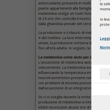
antiossidante presente in molti organismi v
la sel
piante appartenenti alla famiglia del riso. 
moment
melatonina svolge un ruolo fondamentale nel
di 24 ore che controlla il nostro ciclo sonn
In lin
dalla ghiandola pineale del cervello e regol
protez
La produzione e il rilascio di melatonina son
4 del mattino. La luce interrompe la sintesi
Leggi
umani, la produzione notturna di melatonina
Norme
fino all’età adulta. In seguito, la sua sinte
La melatonina come aiuto per addormenta
L'assunzione di melatonina aiuta ad addor
velocemente. La melatonina esercita un eff
influenzando la temperatura interna del co
neurotrasmettitori presenti nel cervello. 
con problemi di insonnia possono trarre be
dall’assunzione di un integratore di melato
Se ci si sveglia durante la notte e si accende
produzione di melatonina si interrompe 
infatti necessarie alcune ore di buio perch