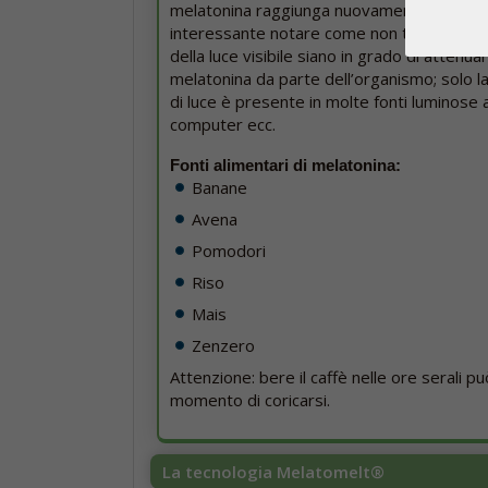
melatonina raggiunga nuovamente il suo li
interessante notare come non tutte le fre
della luce visibile siano in grado di attenua
melatonina da parte dell’organismo; solo la
di luce è presente in molte fonti luminose 
computer ecc.
Fonti alimentari di melatonina:
Banane
Avena
Pomodori
Riso
Mais
Zenzero
Attenzione: bere il caffè nelle ore serali pu
momento di coricarsi.
La tecnologia Melatomelt®