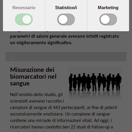
studio KiSel-10 aveva dimostrato come l'assunzione in
Necessario
Statistico/i
Marketing
età avanzata di due integratori, SelenoPrecise e Q10
Gold, potesse favorire la salute degli anziani. Nei
partecipanti che avevano assunto questi due
integratori, sia la qualità della vita che diversi
parametri di salute generale avevano infatti registrato
un miglioramento significativo.
Misurazione dei
biomarcatori nel
sangue
Nell'ambito dello studio, gli
scienziati avevano raccolto i
campioni di sangue di 443 partecipanti, al fine di poterli
successivamente analizzare. Un campione di sangue
contiene una miriade di informazioni vitali. Ad oggi, i
ricercatori hanno condotto ben 22 studi di follow-up a