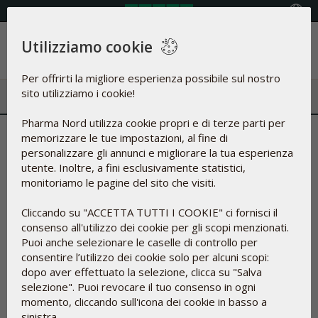
Select Country
Utilizziamo cookie
Menu
Per offrirti la migliore esperienza possibile sul nostro
sito utilizziamo i cookie!
Pharma Nord utilizza cookie propri e di terze parti per
Le persone anziane sono
memorizzare le tue impostazioni, al fine di
personalizzare gli annunci e migliorare la tua esperienza
carenti di selenio e Q10
utente. Inoltre, a fini esclusivamente statistici,
monitoriamo le pagine del sito che visiti.
17-mag-2023
Cliccando su "ACCETTA TUTTI I COOKIE" ci fornisci il
consenso all'utilizzo dei cookie per gli scopi menzionati.
Puoi anche selezionare le caselle di controllo per
È possibile rallentare il processo di
consentire l’utilizzo dei cookie solo per alcuni scopi:
invecchiamento?
dopo aver effettuato la selezione, clicca su "Salva
selezione". Puoi revocare il tuo consenso in ogni
momento, cliccando sull'icona dei cookie in basso a
sinistra.