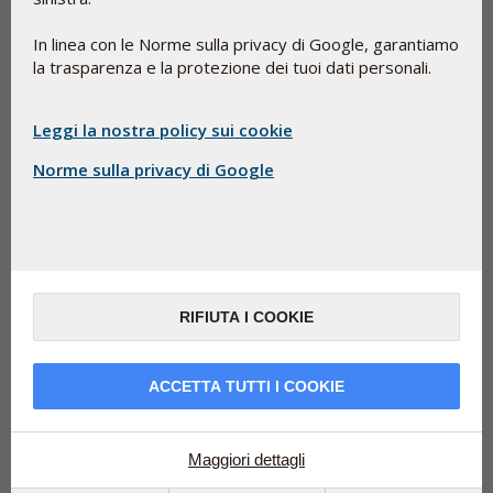
In linea con le Norme sulla privacy di Google, garantiamo
la trasparenza e la protezione dei tuoi dati personali.
Leggi la nostra policy sui cookie
Norme sulla privacy di Google
Gli scienziati potrebbero aver scoperto il segreto per
RIFIUTA I COOKIE
am di scienziati
rallentare l’invecchiamento. Un te
scandinavi, analizzando i campioni ematici dei
partecipanti allo studio KiSel-10, condotto nel 2013,
ACCETTA TUTTI I COOKIE
ha dimostrato come la combinazione di due composti,
il selenio e il coenzima Q10, possa apportare benefici
alle persone anziane.
Maggiori dettagli
Nel 2013, la pubblicazione dei risultati dell'innovativo