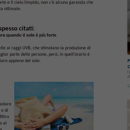
forte e il cielo limpido, non c’è alcuna garanzia che
ia ottimale.
spesso citati:
ra quando il sole è più forte
lle ai raggi UVB, che stimolano la produzione di
gior parte delle persone, però, in quell’orario è
P
ciare appieno del sole.
I
d
U
solare
 e di
iltro
o al
la