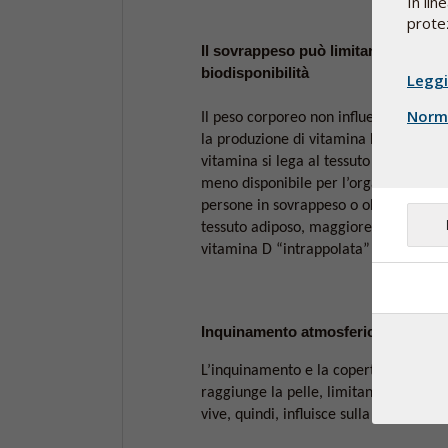
In lin
protez
Il sovrappeso può limitarne la
biodisponibilità
Leggi
Norme
Il peso corporeo non influenza dirett
la produzione di vitamina D, ma poich
vitamina si lega al tessuto adiposo, d
meno disponibile per l’organismo nell
persone in sovrappeso o obese. Maggi
tessuto adiposo, maggiore è la quota 
vitamina D “intrappolata” e non circo
Inquinamento atmosferico e nuvolo
L’inquinamento e la copertura nuvolos
raggiunge la pelle, limitando così la si
vive, quindi, influisce sulla capacità d