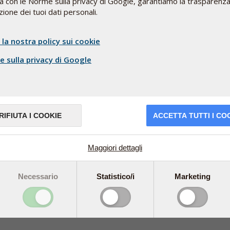
ea con le Norme sulla privacy di Google, garantiamo la trasparenza
A
ione dei tuoi dati personali.
2
I
s
 la nostra policy sui cookie
U
 sulla privacy di Google
amente
é la
iventa
e
ore è il
RIFIUTA I COOKIE
ACCETTA TUTTI I CO
di
lante nel sangue.
Maggiori dettagli
sità
Necessario
Statistico/i
Marketing
a riducono la quantità di raggi UVB che
ntesi della vitamina D. Anche il luogo in cui si
el corpo di produrla.