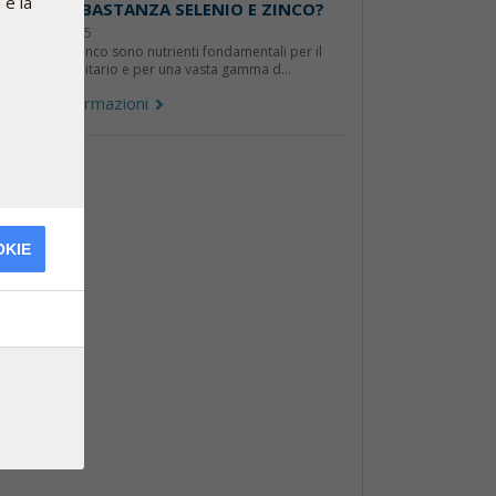
 e la
SSUMI ABBASTANZA SELENIO E ZINCO?
4 ottobre 2025
l selenio e lo zinco sono nutrienti fondamentali per il
istema immunitario e per una vasta gamma d...
lteriori informazioni
OKIE