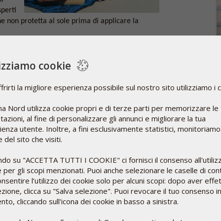
sperti
e non protetta al sole prima di applicare la
lizziamo cookie
2
ione solare
L
d
frirti la migliore esperienza possibile sul nostro sito utilizziamo i 
 della produzione di vitamina D. Le persone con pelle
U
i esposizione quotidiana non protetta per
a Nord utilizza cookie propri e di terze parti per memorizzare le
itamina D. Al contrario, le persone con pelle
azioni, al fine di personalizzare gli annunci e migliorare la tua
10–15 minuti.
enza utente. Inoltre, a fini esclusivamente statistici, monitoriamo
 del sito che visiti.
ndo su "ACCETTA TUTTI I COOKIE" ci fornisci il consenso all'utiliz
 per gli scopi menzionati. Puoi anche selezionare le caselle di cont
nsentire l’utilizzo dei cookie solo per alcuni scopi: dopo aver effe
amina D diminuisce con l’età. Le persone con più di
ezione, clicca su "Salva selezione". Puoi revocare il tuo consenso i
petto ai giovani e hanno quindi bisogno di più
o, cliccando sull'icona dei cookie in basso a sinistra.
so effetto.