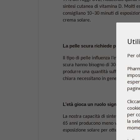
sintesi cutanea di vitamina D. Molti e
consigliano 10–30 minuti di esposizion
crema solare.
Uti
La pelle scura richiede più esposiz
Per of
Il tipo di pelle influenza l’efficienza
scura hanno bisogno di 30–60 minuti d
Pharm
produrre una quantità sufficiente di v
impost
chiara necessitano in genere solo di 
esperi
pagine
Clicca
L’età gioca un ruolo significativo
cookie
per co
La nostra capacità di sintetizzare vit
la sel
65 anni producono meno vitamina D ris
moment
esposizione solare per ottenere lo stes