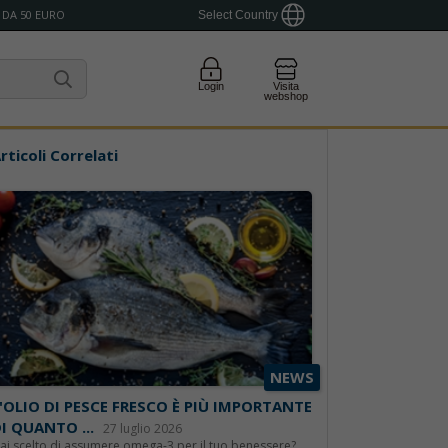
 DA 50 EURO
Select Country
Login
Visita
webshop
rticoli Correlati
NEWS
'OLIO DI PESCE FRESCO È PIÙ IMPORTANTE
I QUANTO ...
27 luglio 2026
ai scelto di assumere omega-3 per il tuo benessere?