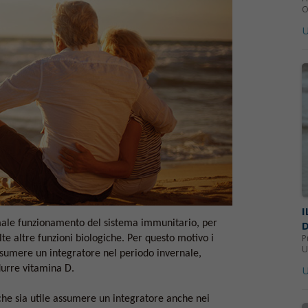
O
U
I
rmale funzionamento del sistema immunitario, per
D
P
e altre funzioni biologiche. Per questo motivo i
U
ssumere un integratore nel periodo invernale,
U
durre vitamina D.
he sia utile assumere un integratore anche nei