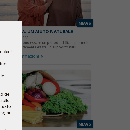
NEWS
MENOPAUSA: UN AIUTO NATURALE
4 novembre 2025
a menopausa può essere un periodo difficile per molte
onne. Fortunatamente esiste un supporto natu...
cookie!
lteriori informazioni
 tue
 le
zo dei
rollo
ttuato
n ogni
NEWS