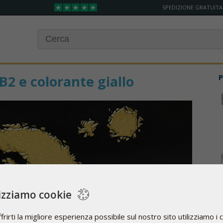
SPEDIZIONE GRATUITA
B2 e colorante giallo
P
lizziamo cookie
frirti la migliore esperienza possibile sul nostro sito utilizziamo i 