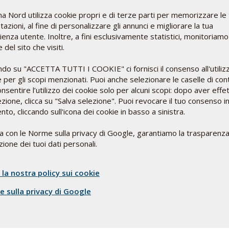
a Nord utilizza cookie propri e di terze parti per memorizzare le
azioni, al fine di personalizzare gli annunci e migliorare la tua
enza utente. Inoltre, a fini esclusivamente statistici, monitoriamo
 del sito che visiti.
ne del gruppo B. In natura, la riboflavina, che è
ndo su "ACCETTA TUTTI I COOKIE" ci fornisci il consenso all'utiliz
ene anche utilizzata come colorante negli integratori
 per gli scopi menzionati. Puoi anche selezionare le caselle di cont
01. La riboflavina ha un caratteristico colore giallo e
nsentire l’utilizzo dei cookie solo per alcuni scopi: dopo aver effe
violetta. Tuttavia, la molecola della riboflavina viene
ezione, clicca su "Salva selezione". Puoi revocare il tuo consenso i
ella visibile, motivo per cui gli integratori alimentari
o, cliccando sull'icona dei cookie in basso a sinistra.
otetti dalla luce esterna.
ea con le Norme sulla privacy di Google, garantiamo la trasparenza
i alimenti che possono contenere coloranti, senza
ione dei tuoi dati personali.
 la nostra policy sui cookie
origine naturale, viene prodotta tramite un processo di
 utilizzata per differenziare le compresse simili.
 sulla privacy di Google