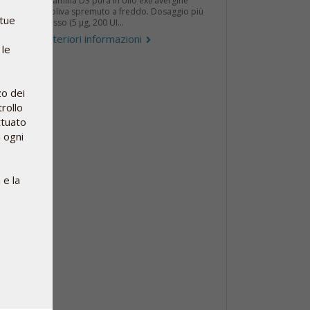
Vitamina D3 pura in olio extravergine
d'oliva spremuto a freddo. Dosaggio più
 tue
basso (5 µg, 200 UI...
Ulteriori informazioni
 le
zo dei
rollo
ttuato
n ogni
 e la