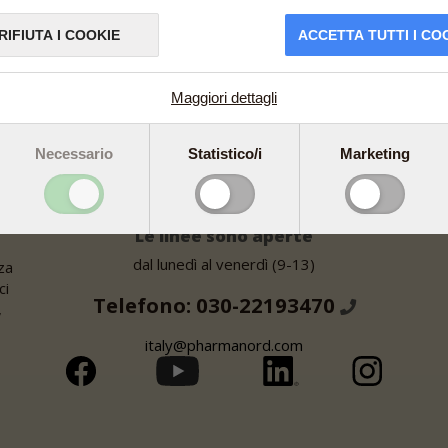
RIFIUTA I COOKIE
ACCETTA TUTTI I CO
Maggiori dettagli
Necessario
Statistico/i
Marketing
Le linee sono aperte
dal lunedì al venerdì (9-13)
za
ci
Telefono: 030-22193470
,
italy@pharmanord.com