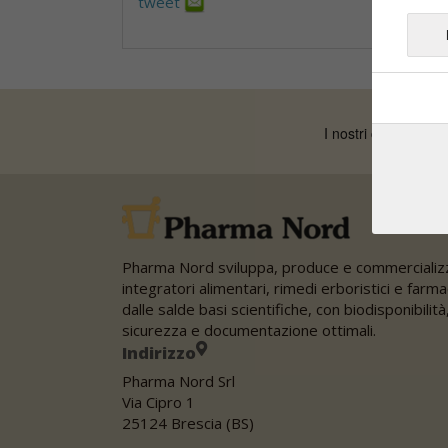
tweet
Pharma Nord sviluppa, produce e commercializ
integratori alimentari, rimedi erboristici e farma
dalle salde basi scientifiche, con biodisponibilità
sicurezza e documentazione ottimali.
Indirizzo
Pharma Nord Srl
Via Cipro 1
25124 Brescia (BS)