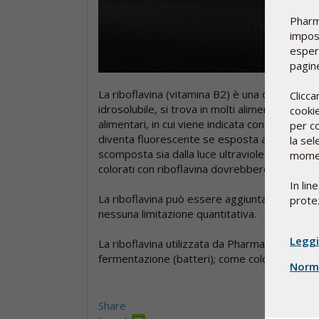
Pharm
impost
esperi
pagine
La riboflavina (vitamina B2) è una delle vitami
Clicca
idrosolubile, si trova in molti alimenti, ma vi
cookie
alimentari, in cui viene indicata con la sigla E1
per co
diventa fluorescente se esposta alla luce ultra
la sel
scomposta sia dalla luce ultravioletta che da qu
moment
colorati con riboflavina dovrebbero essere pr
In lin
La riboflavina può essere aggiunta a tutti gl
protez
nessuna limitazione quantitativa.
Leggi
La riboflavina utilizzata da Pharma Nord, di 
fermentazione (batteri); come colorante, viene
Norme
Share