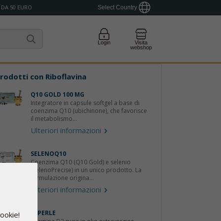
 DA 50 EURO
Select Country
Login
Visita
webshop
rodotti con
Riboflavina
Q10 GOLD 100 MG
Integratore in capsule softgel a base di
coenzima Q10 (ubichinone), che favorisce
il metabolismo...
Ulteriori informazioni
SELENOQ10
Coenzima Q10 (Q10 Gold) e selenio
(SelenoPrecise) in un unico prodotto. La
formulazione origina...
Ulteriori informazioni
D-PERLE
cookie!