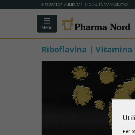
INTEGRATORI ALIMENTARI DI QUALITÀ FARMACEUTICA
Menu
Riboflavina | Vitamina 
Uti
Per of