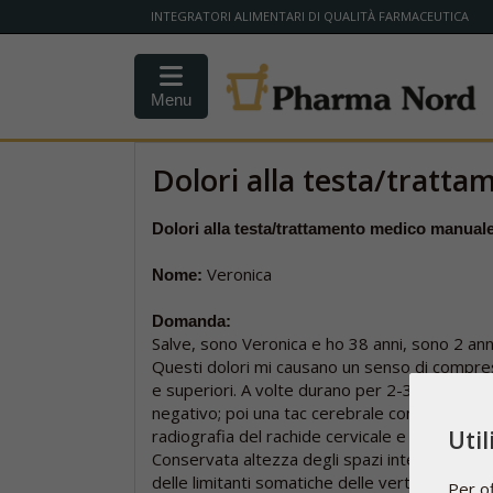
INTEGRATORI ALIMENTARI DI QUALITÀ FARMACEUTICA
Menu
Dolori alla testa/trat
Dolori alla testa/trattamento medico manual
Veronica
Nome:
Domanda:
Salve, sono Veronica e ho 38 anni, sono 2 anni
Questi dolori mi causano un senso di compressi
e superiori. A volte durano per 2-3 giorni con
negativo; poi una tac cerebrale con esito "ass
radiografia del rachide cervicale e lombare con
Uti
Conservata altezza degli spazi intersomatici; 
delle limitanti somatiche delle vertebre esami
Per of