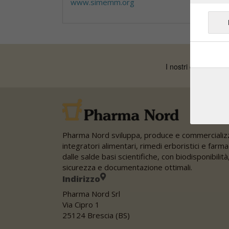
www.simemm.org
Pharma Nord sviluppa, produce e commercializ
integratori alimentari, rimedi erboristici e farma
dalle salde basi scientifiche, con biodisponibilità
sicurezza e documentazione ottimali.
Indirizzo
Pharma Nord Srl
Via Cipro 1
25124 Brescia (BS)