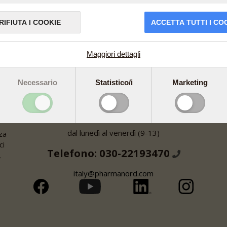
RIFIUTA I COOKIE
ACCETTA TUTTI I CO
Maggiori dettagli
Necessario
Statistico/i
Marketing
Le linee sono aperte
dal lunedì al venerdì (9-13)
za
ci
Telefono: 030-22193470
,
italy@pharmanord.com