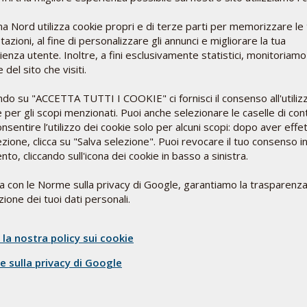
i C3-C4 e C5-C6 si osservano protusioni discali posteriori mediane
resenta normale volume e segnale". RMN lombosacrale con esito: "Irr
a Nord utilizza cookie propri e di terze parti per memorizzare le
 volume e segnale dei dischi intersomatici in esame. Cono midoll
azioni, al fine di personalizzare gli annunci e migliorare la tua
piezza nella norma". Credevo che il risultato della RMN del rachide
enza utente. Inoltre, a fini esclusivamente statistici, monitoriamo
è la causa principale e quindi vi chiedo un vostro parere su qual
 del sito che visiti.
ente bene, grazie.
ndo su "ACCETTA TUTTI I COOKIE" ci fornisci il consenso all'utiliz
 per gli scopi menzionati. Puoi anche selezionare le caselle di cont
rive si può concludere che nel suo caso si possano ragionevolmente
nsentire l’utilizzo dei cookie solo per alcuni scopi: dopo aver effe
radiologiche, anche quelle più sofisticate come la RMN, permetton
ezione, clicca su "Salva selezione". Puoi revocare il tuo consenso i
 e meccaniche che solo un approfondito esame obiettivo fatto con 
o, cliccando sull'icona dei cookie in basso a sinistra.
) può dimostrare ed adeguatamente trattare. Il suo mal di testa 
lli fatti sono più che sufficienti, piuttosto necessita di un tratt
ea con le Norme sulla privacy di Google, garantiamo la trasparenza
ari a livello cervicale che perpetuano la sua cefalea. A tal riguardo
ione dei tuoi dati personali.
vicino a lei.
 la nostra policy sui cookie
 sulla privacy di Google