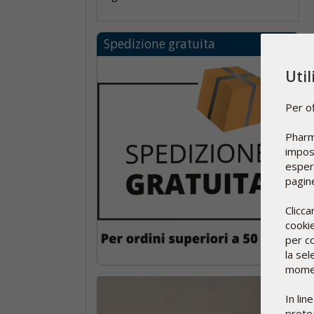
Spedizione gratuita
Uti
Per of
Pharm
impost
esperi
pagine
Clicca
cookie
per co
la sel
moment
In lin
protez