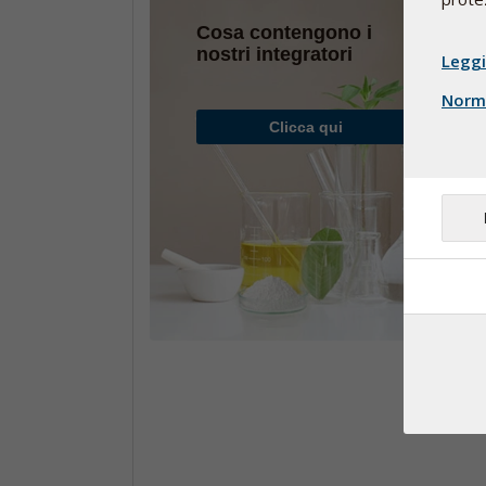
Cosa contengono i
nostri integratori
Leggi
Norme
Clicca qui