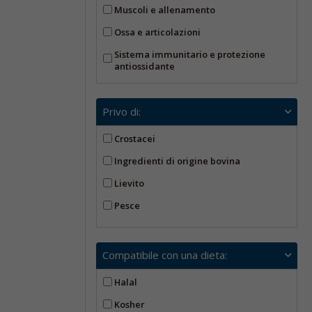
Muscoli e allenamento
Ossa e articolazioni
Sistema immunitario e protezione
antiossidante
Privo di:
Crostacei
Ingredienti di origine bovina
Lievito
Pesce
Compatibile con una dieta:
Halal
Kosher