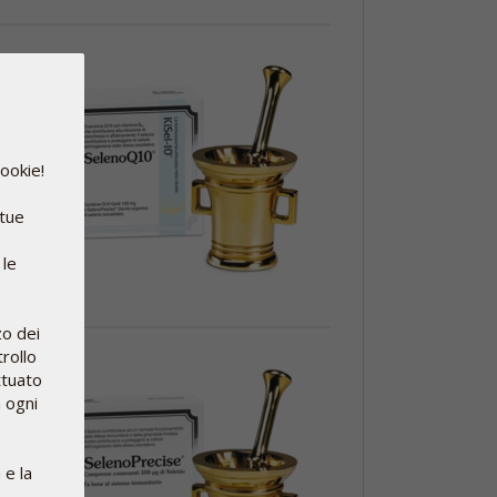
cookie!
 tue
 le
zo dei
rollo
ttuato
n ogni
 e la