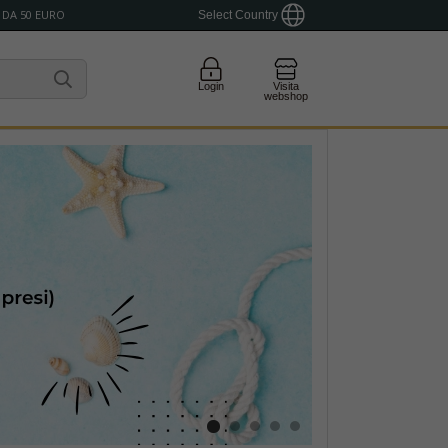
 DA 50 EURO
Select Country
Login
Visita
webshop