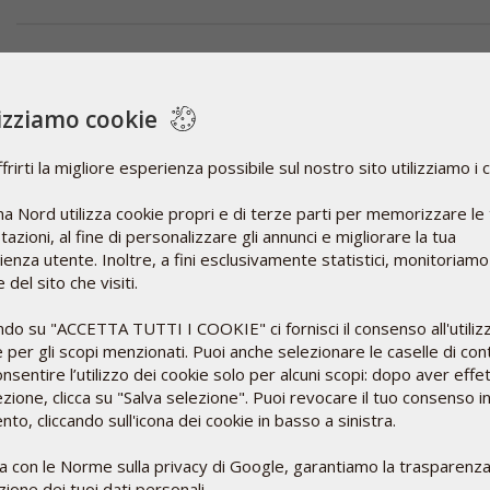
SelenoQ10
Coenzima Q10 (Q10 Gold) e selenio (SelenoPrecise) in
lizziamo cookie
un unico prodotto. La formulazione originale KiSel-10.
frirti la migliore esperienza possibile sul nostro sito utilizziamo i 
Maggiori informazioni
a Nord utilizza cookie propri e di terze parti per memorizzare le
azioni, al fine di personalizzare gli annunci e migliorare la tua
60 cps. + 60 cpr.
58,00 €
Aggiungi
enza utente. Inoltre, a fini esclusivamente statistici, monitoriamo
 del sito che visiti.
ndo su "ACCETTA TUTTI I COOKIE" ci fornisci il consenso all'utiliz
 per gli scopi menzionati. Puoi anche selezionare le caselle di cont
SelenoPrecise
nsentire l’utilizzo dei cookie solo per alcuni scopi: dopo aver effe
ezione, clicca su "Salva selezione". Puoi revocare il tuo consenso i
Lievito di selenio organico brevettato. Contribuisce al
o, cliccando sull'icona dei cookie in basso a sinistra.
normale funzionamento della ghiandola tiroidea e del
sistema immunitario. Il prodotto contiene diverse
ea con le Norme sulla privacy di Google, garantiamo la trasparenza
tipologie di selenio, ognuna delle quali svolge una
ione dei tuoi dati personali.